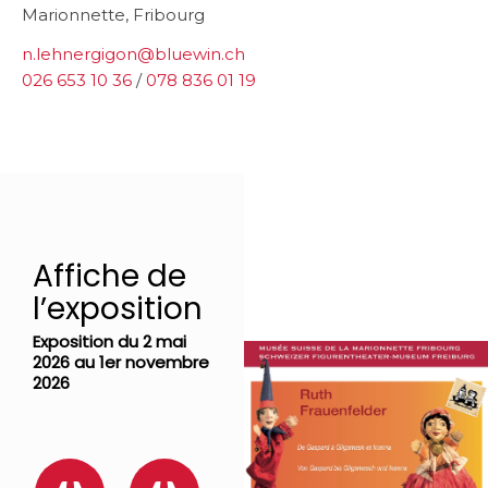
Marionnette, Fribourg
n.lehnergigon@bluewin.ch
026 653 10 36
/
078 836 01 19
Affiche de
l’exposition
Exposition du 2 mai
2026 au 1er novembre
2026
Affiche
Invitation