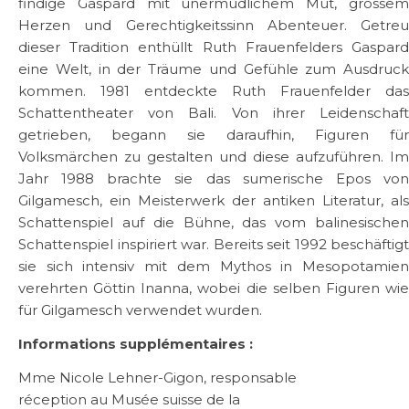
findige Gaspard mit unermüdlichem Mut, grossem
Herzen und Gerechtigkeitssinn Abenteuer. Getreu
dieser Tradition enthüllt Ruth Frauenfelders Gaspard
eine Welt, in der Träume und Gefühle zum Ausdruck
kommen. 1981 entdeckte Ruth Frauenfelder das
Schattentheater von Bali. Von ihrer Leidenschaft
getrieben, begann sie daraufhin, Figuren für
Volksmärchen zu gestalten und diese aufzuführen. Im
Jahr 1988 brachte sie das sumerische Epos von
Gilgamesch, ein Meisterwerk der antiken Literatur, als
Schattenspiel auf die Bühne, das vom balinesischen
Schattenspiel inspiriert war. Bereits seit 1992 beschäftigt
sie sich intensiv mit dem Mythos in Mesopotamien
verehrten Göttin Inanna, wobei die selben Figuren wie
für Gilgamesch verwendet wurden.
Informations supplémentaires :
Mme Nicole Lehner-Gigon, responsable
réception au Musée suisse de la