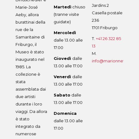
Jardins 2
Martedì
chiuso
Marie-José
Casella postale
(tranne visite
Aeby, allora
236
guidate)
burattinai della
1701 Friburgo
rue de la
Mercoledì
Samaritaine di
T.
+41 26 322 85
dalle 13.00 alle
Friburgo, il
13
17.00
Museo è stato
M.
Giovedì
dalle
inaugurato nel
info@marionnette.ch
13.00 alle 17.00
1985. La
collezione è
Venerdì
dalle
stata
13.00 alle 17.00
assemblata dai
Sabato
dalle
due artisti
13.00 alle 17.00
durante i loro
viaggi. Da allora
Domenica
è stato
dalle 13.00 alle
integrato da
17.00
numerose