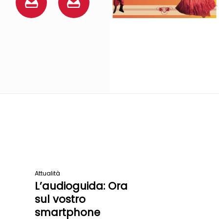
de
Cliquez
l’exposition
pour
Cliquez
consulter
pour
consulter
Attualità
L’audioguida: Ora
sul vostro
smartphone