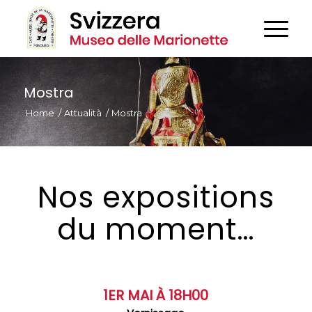
Mostra
Home
/
Attualità
/
Mostra
Nos expositions
du moment…
1ER MAI À 18H00