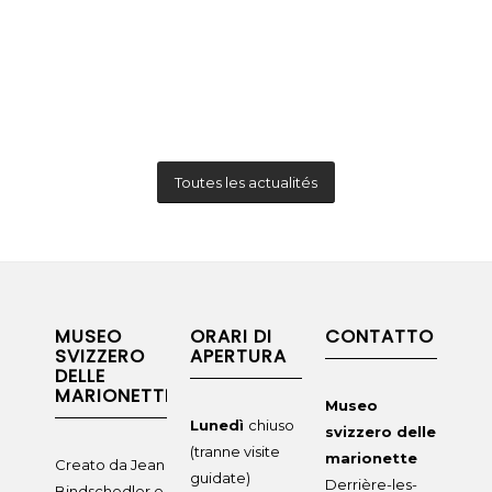
Toutes les actualités
MUSEO
ORARI DI
CONTATTO
SVIZZERO
APERTURA
DELLE
MARIONETTE
Museo
Lunedì
chiuso
svizzero delle
(tranne visite
marionette
Creato da Jean
guidate)
Derrière-les-
Bindschedler e