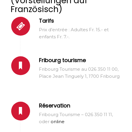
(Vorstellungen auf
Französisch)
Tarifs
Prix d’entrée : Adultes Fr. 15.- et
enfants Fr. 7.-.
Fribourg tourisme
Fribourg Tourisme au 026 350 11 00,
Place Jean Tinguely 1, 1700 Fribourg
Réservation
Fribourg Tourisme – 026 350 11 11,
oder
online