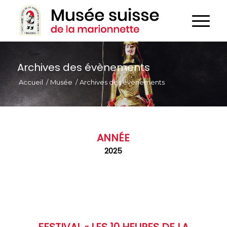
Archives des évènements
Accueil
/
Musée
/
Archives des évènements
ANNÉE
2025
FESTIVAL « LES 10 HEURES DE LA