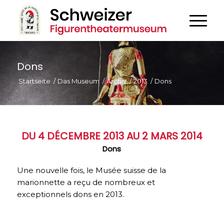
Dons
Startseite
/
Das Museum
/
Archiv
/
2013
/
Dons
DU 4 DÉCEMBRE 2013 AU 2 MARS 2014
Dons
Une nouvelle fois, le Musée suisse de la
marionnette a reçu de nombreux et
exceptionnels dons en 2013.