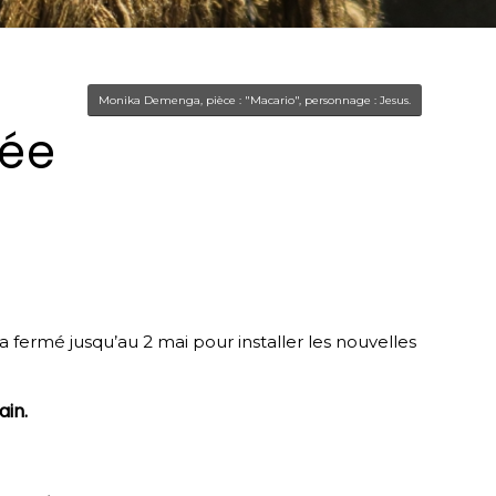
Monika Demenga, pièce : "Macario", personnage : Jesus.
ée
 fermé jusqu’au 2 mai pour installer les nouvelles
ain.