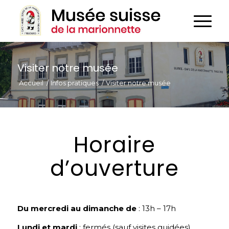
Visiter notre musée
Accueil
/
Infos pratiques
/
Visiter notre musée
Horaire
d’ouverture
Du mercredi au dimanche de
: 13h – 17h
Lundi et mardi
: fermés (sauf visites guidées)