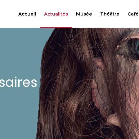
Accueil
Actualités
Musée
Théâtre
Café
saires