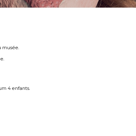
u musée.
e.
mum 4 enfants.