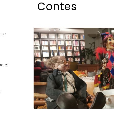
Contes
use
e ci-
s