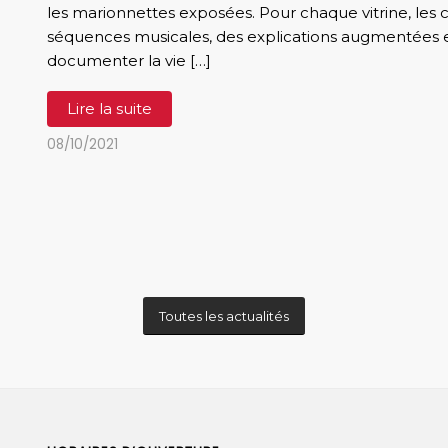
les marionnettes exposées. Pour chaque vitrine, les
séquences musicales, des explications augmentées
documenter la vie […]
Lire la suite
08/10/2021
Toutes les actualités