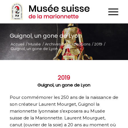
Guignol, un gone de Lyon
Accueil
/
Musée
/
Archives des expositions
/
2019
/
Guignol, un gone de Lyon
2019
Guignol, un gone de Lyon
Pour commémorer les 250 ans de la naissance de
son créateur Laurent Mourget, Guignol la
marionnette lyonnaise s’exposera au Musée
suisse de la Marionnette. Laurent Mourguet,
canut (ouvrier de la soie) a 20 ans au moment où