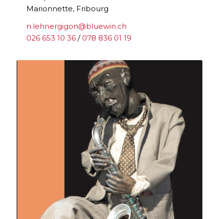
Marionnette, Fribourg
n.lehnergigon@bluewin.ch
026 653 10 36
/
078 836 01 19