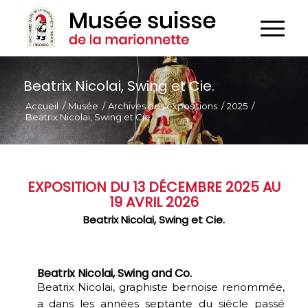
Beatrix Nicolai, Swing et Cie.
Accueil
/
Musée
/
Archives des expositions
/
2025
/
Beatrix Nicolai, Swing et Cie.
EXPOSITION DU 13 DÉCEMBRE 2025 AU
19 AVRIL 2026
Beatrix Nicolai, Swing et Cie.
Beatrix Nicolai, Swing and Co.
Beatrix Nicolai, graphiste bernoise renommée,
a dans les années septante du siècle passé